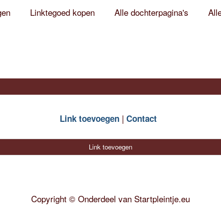
gen
Linktegoed kopen
Alle dochterpagina's
All
Link toevoegen
Contact
Link toevoegen
Copyright
©
Onderdeel van
Startpleintje.eu